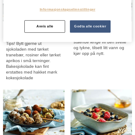
Informasjonskapselinnstillinger
Havrecookies med
Havrelefser
Avvis alle
Godta alle cookier
banan
Tips! Dersom røra blir
stående lenge vil den svelle
Tips! Bytt gjerne ut
og tykne, tilsett litt vann og
sjokoladen med tørket
kjør opp på nytt.
tranebær, rosiner eller tørket
aprikos i små terninger.
Bakesjokolade kan fint
erstattes med hakket mørk
kokesjokolade