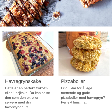
Scrolla
ned
till
nästa
sektion
Havregrynskake
Pizzaboller
Dette er en perfekt frokost-
Er du klar for å lage
eller lunsjkake. Du kan spise
mettende og gode
den som den er, eller
pizzaboller med havregryn?
servere med din
Perfekt lunsjmat!
favorittyoghurt.