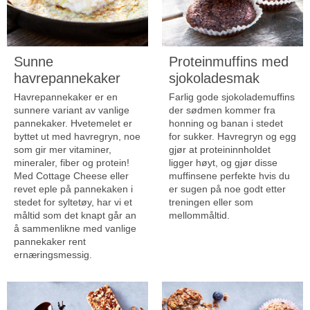
Sunne
Proteinmuffins med
havrepannekaker
sjokoladesmak
Havrepannekaker er en
Farlig gode sjokolademuffins
sunnere variant av vanlige
der sødmen kommer fra
pannekaker. Hvetemelet er
honning og banan i stedet
byttet ut med havregryn, noe
for sukker. Havregryn og egg
som gir mer vitaminer,
gjør at proteininnholdet
mineraler, fiber og protein!
ligger høyt, og gjør disse
Med
Cottage Cheese
eller
muffinsene perfekte hvis du
revet eple på pannekaken i
er sugen på noe godt etter
stedet for syltetøy, har vi et
treningen eller som
måltid som det knapt går an
mellommåltid.
å sammenlikne med vanlige
pannekaker rent
ernæringsmessig.