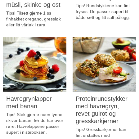
müsli, skinke og ost
Tips!
Rundstykkene kan fint
fryses. De passer supert til
Tips! Tilsett gjerne 1 ss
både søtt og litt salt pålegg.
finhakket oregano,
gressløk
eller litt vårløk i røra.
Havregrynlapper
Proteinrundstykker
med banan
med havregryn,
revet gulrot og
Tips!
Stek gjerne noen tynne
gresskarkjerner
skiver banan, før du har over
røre. Havrelappene passer
Tips!
Gresskarkjerner kan
supert i nisteboksen.
fint erstattes med