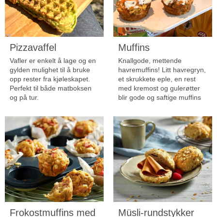
Pizzavaffel
Muffins
Vafler er enkelt å lage og en
Knallgode, mettende
gylden mulighet til å bruke
havremuffins! Litt havregryn,
opp rester fra kjøleskapet.
et skrukkete eple, en rest
Perfekt til både matboksen
med kremost og gulerøtter
og på tur.
blir gode og saftige muffins
Frokostmuffins med
Müsli-rundstykker