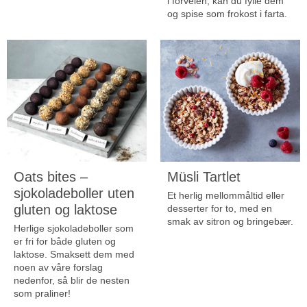
i forveien, kan du fylle dem
og spise som frokost i farta.
Oats bites –
Müsli Tartlet
sjokoladeboller uten
Et herlig mellommåltid eller
gluten og laktose
desserter for to, med en
smak av sitron og bringebær.
Herlige sjokoladeboller som
er fri for både gluten og
laktose. Smaksett dem med
noen av våre forslag
nedenfor, så blir de nesten
som praliner!