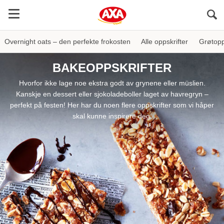
Sö
Overnight oats – den perfekte frokosten
Alle oppskrifter
Grøtopp
BAKEOPPSKRIFTER
Hvorfor ikke lage noe ekstra godt av grynene eller müslien.
Kanskje en dessert
eller sjokoladeboller laget av havregryn –
perfekt på festen! Her har du noen flere oppskrifter som vi håper
skal kunne inspirere deg.