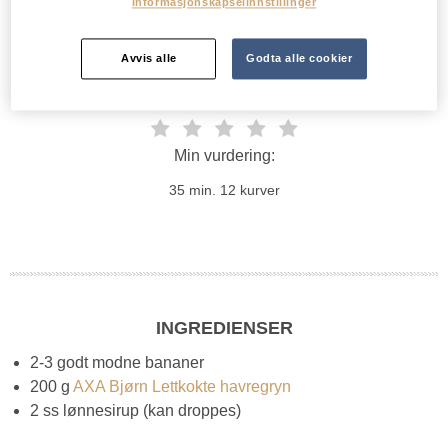
Informasjonskapselinnstillinger
godt på for eksempel når du vil ha litt ekstra kos,
feiringer eller 17. mai bordet - og så smaker de
Avvis alle
Godta alle cookier
nydelig!
Min vurdering:
35 min.
12 kurver
INGREDIENSER
2-3 godt modne bananer
200 g
AXA Bjørn Lettkokte havregryn
2 ss lønnesirup (kan droppes)