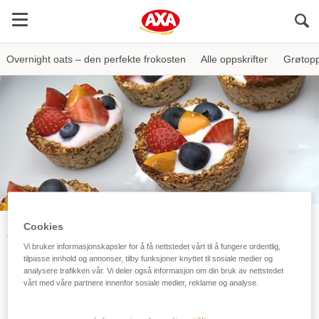
Sö
Overnight oats – den perfekte frokosten
Alle oppskrifter
Grøtopp
Cookies
AXA
Oppskrifter
Bakeoppskrifter
Havrekurver
Vi bruker informasjonskapsler for å få nettstedet vårt til å fungere ordentlig,
tilpasse innhold og annonser, tilby funksjoner knyttet til sosiale medier og
Havrekurver
analysere trafikken vår. Vi deler også informasjon om din bruk av nettstedet
vårt med våre partnere innenfor sosiale medier, reklame og analyse.
Havrekurvene er enkle å lage og du kan fylle dem
med yoghurt, frukt eller annet som frister. De gjør seg