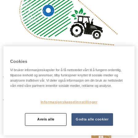
Cookies
DET STARTER MED ETT FRØ…
Vi bruker informasjonskapsler for å få nettstedet vårt til å fungere ordentlig,
tilpasse innhold og annonser, tilby funksjoner knyttet til sosiale medier og
Vi tror på sunn dyrking der alt fra hvilket frø som såes, til
analysere trafikken vår. Vi deler også informasjon om din bruk av nettstedet
hvordan jorden brukes og havren høstes spiller en viktig
vårt med våre partnere innenfor sosiale medier, reklame og analyse.
rolle for oss og fremtidige generasjoner. Derfor får vår havre
vokse på åkrer der kornet langsomt modner og fylles med
Informasjonskapselinnstillinger
kraft fra naturen.
Avvis alle
Godta alle cookier