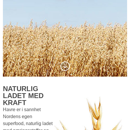
Scrolla
ned
till
NATURLIG
nästa
LADET MED
sektion
KRAFT
Havre er i sannhet
Nordens egen
superfood, naturlig ladet