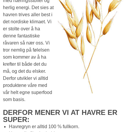
med næringsstoffer og
herlig energi. Det sies at
havren trives aller best i
det nordiske klimaet. Vi
er stolte over å ha
denne fantastiske
råvaren så nær oss. Vi
tror nemlig på følelsen
som kommer av å ha
krefter til både det du
må, og det du elsker.
Derfor utvikler vi alltid
produktene våre med
vår helt egne superfood
som basis.
DERFOR MENER VI AT HAVRE ER
SUPER:
Havregryn er alltid 100 % fullkorn.