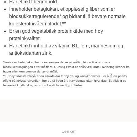
Har et rikt fiberinnhold.
Inneholder betaglukan, et oppløselig fiber som er
blodsukkerregulerende* og bidrar til å bevare normale
kolesterolnivåer i blodet.**
Er en god vegetabilsk proteinkilde med høy
proteinkvalitet.
Har et rikt innhold av vitamin B1, jern, magnesium og
antioksidanten zink.
*Inntak av betaglukan fra havre som en del av et måltid, bidrar til å redusere
blodsukkerstigningen etter måltidet. Gunstig effekt oppnås ved inntak av betaglukaner fra
havre eller korn som en del av et måltid.
**Et høyt kolesterolnivå er en risikofaktor for hjerte- og karsykdommer. For å få en positiv
effekt på kolesterolverdien, bør du få i deg 3 g havrebetaglukan hver dag. Et allsidig og
balansert kosthold og en sunn livsstil bidrar til god helse.
Lenker