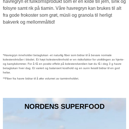
havregryn et fullkornsprodukt som er en kilde till jern, sink og
folsyre samt rik på tiamin. Våre havregryn kan brukes til alt
fra gode frokoster som grøt, müsli og granola til herligt
bakverk og mellommåltid!
*Havregryn inneholder betaglukan -et naturlig fiber som bidrar til å bevare normale
kolesterolnivåer i blodet. Et høyt kolesterolinnhold er en risikofaktor for utviklingen av hjerte-
og karsykdommer. For å få en positiv effekt på kolesterolverdien bør du få i deg 3 g havre
betaglukan hver dag. Et variert og balansert kosthold og en sunn livsstil bidrar til en god
helse.
**Fiber fra havre bidrar til å øke volumet av tarminnholdet.
NORDENS SUPERFOOD