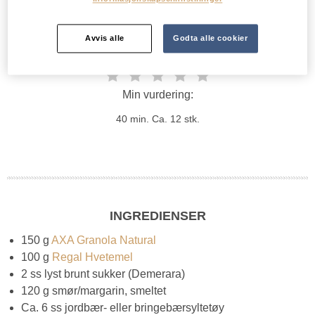
Tips!
Du kan bruke hvilken AXA Granola du vil - så
finner du din favoritt!
Avvis alle
Godta alle cookier
Min vurdering:
40 min.
Ca. 12 stk.
INGREDIENSER
150 g
AXA Granola Natural
100 g
Regal Hvetemel
2 ss lyst brunt sukker (Demerara)
120 g smør/margarin, smeltet
Ca. 6 ss jordbær- eller bringebærsyltetøy