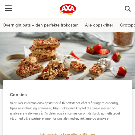
Sö
Overnight oats – den perfekte frokosten
Alle oppskrifter
Grøtopp
Cookies
AXA
Oppskrifter
Bakeoppskrifter
Vi bruker informasjonskapsler for å få nettstedet vårt til å fungere ordentlig,
Granola frokostbar med jordbær og solsikkekjerner
tilpasse innhold og annonser, tilby funksjoner knyttet til sosiale medier og
analysere trafikken vår. Vi deler også informasjon om din bruk av nettstedet
Granola frokostbar med
vårt med våre partnere innenfor sosiale medier, reklame og analyse.
jordbær og solsikkekjerner
Informasjonskapselinnstillinger