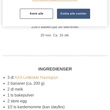
Avvis alle
Godta alle cookier
Min vurdering:
3,8/5 basert på 36 stemmer.
20 min.
Ca. 16 stk.
INGREDIENSER
3 dl
AXA Lettkokte Havregryn
2 bananer (ca. 200 g)
2 dl melk
1 ts bakepulver
2 store egg
1⁄2 ts kardemomme (kan sløyfes)