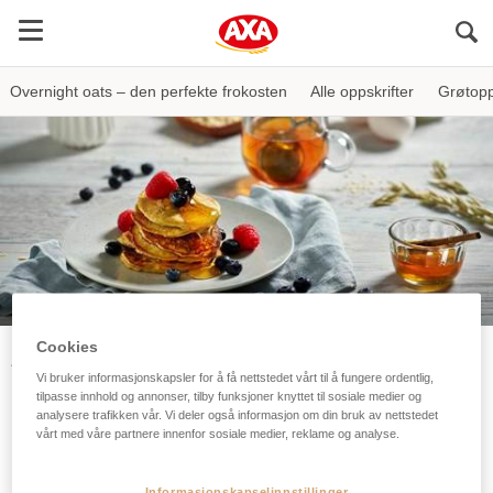
Sö
Overnight oats – den perfekte frokosten
Alle oppskrifter
Grøtopp
Cookies
AXA
Oppskrifter
Bakeoppskrifter
Havregrynlapper med banan
Vi bruker informasjonskapsler for å få nettstedet vårt til å fungere ordentlig,
tilpasse innhold og annonser, tilby funksjoner knyttet til sosiale medier og
Havregrynlapper med banan
analysere trafikken vår. Vi deler også informasjon om din bruk av nettstedet
vårt med våre partnere innenfor sosiale medier, reklame og analyse.
Tips!
Stek gjerne noen tynne skiver banan, før du har
over røre. Havrelappene passer supert i nisteboksen.
Informasjonskapselinnstillinger