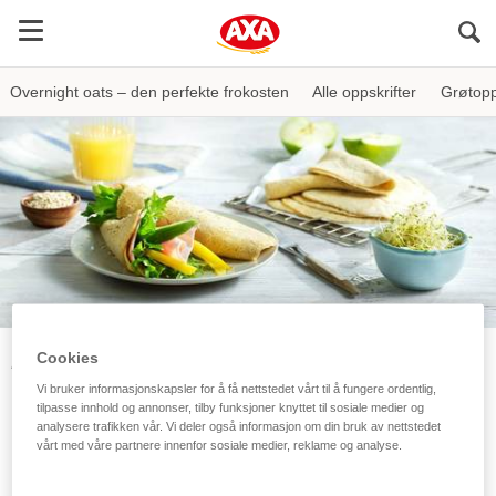
Sö
Overnight oats – den perfekte frokosten
Alle oppskrifter
Grøtopp
Cookies
AXA
Oppskrifter
Bakeoppskrifter
Havrelefser
Vi bruker informasjonskapsler for å få nettstedet vårt til å fungere ordentlig,
Havrelefser
tilpasse innhold og annonser, tilby funksjoner knyttet til sosiale medier og
analysere trafikken vår. Vi deler også informasjon om din bruk av nettstedet
vårt med våre partnere innenfor sosiale medier, reklame og analyse.
Tips! Dersom røra blir stående lenge vil den svelle og
tykne, tilsett litt vann og kjør opp på nytt.