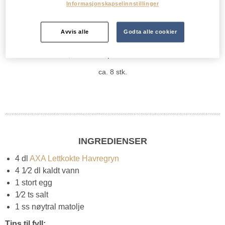
Informasjonskapselinnstillinger
Avvis alle
Godta alle cookier
Min vurdering:
3,8/5 basert på 48 stemmer.
ca. 8 stk.
INGREDIENSER
4 dl
AXA Lettkokte Havregryn
4 1⁄2 dl kaldt vann
1 stort egg
1⁄2 ts salt
1 ss nøytral matolje
Tips til fyll: