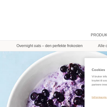
PRODU
Overnight oats – den perfekte frokosten
Alle 
Cookies
Vi bruker inf
knyttet til s
partnere inne
Informasjo