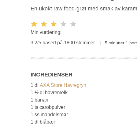
En ukokt raw food-grøt med smak av karame
Min vurdering:
3,2/5 basert på 1800 stemmer.
5 minutter
1 por
INGREDIENSER
1 dl
AXA Store Havregryn
1 ½ dl havremelk
1 banan
1 ts carobpulver
1 ss mandelsmør
1 dl blåbær