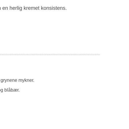
en herlig kremet konsistens.
l grynene mykner.
g blåbær.