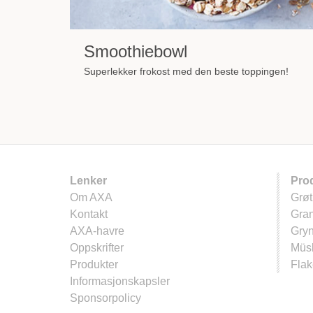
Smoothiebowl
Superlekker frokost med den beste toppingen!
Lenker
Pro
Om AXA
Grøt
Kontakt
Gra
AXA-havre
Gry
Oppskrifter
Müsl
Produkter
Flak
Informasjonskapsler
Sponsorpolicy