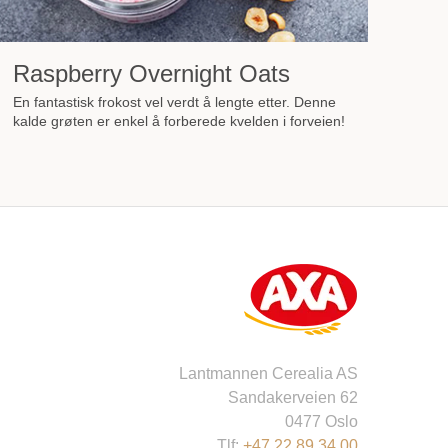
Raspberry Overnight Oats
En fantastisk frokost vel verdt å lengte etter. Denne
kalde grøten er enkel å forberede kvelden i forveien!
Lantmannen Cerealia AS
Sandakerveien 62
0477 Oslo
Tlf:
+47 22 89 34 00