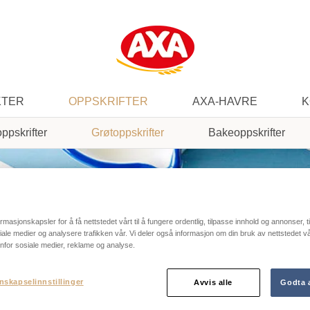
KTER
OPPSKRIFTER
AXA-HAVRE
K
oppskrifter
Grøtoppskrifter
Bakeoppskrifter
ormasjonskapsler for å få nettstedet vårt til å fungere ordentlig, tilpasse innhold og annonser, t
osiale medier og analysere trafikken vår. Vi deler også informasjon om din bruk av nettstedet 
nfor sosiale medier, reklame og analyse.
nskapselinnstillinger
Avvis alle
Godta a