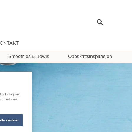
Sök
ONTAKT
Smoothies & Bowls
Oppskriftsinspirasjon
ilby funksjoner
vårt med våre
lle cookier