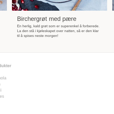
Birchergrøt med pære
En herlig, kald grøt som er superenkel å forberede.
La den stå i kjøleskapet over natten, så er den klar
til å spises neste morgen!
dukter
nola
n
i
es