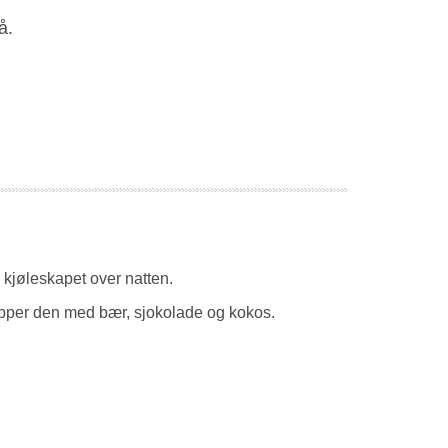
å.
 kjøleskapet over natten.
pper den med bær, sjokolade og kokos.