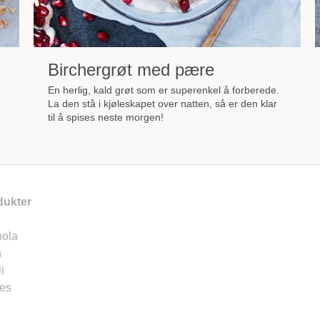
Birchergrøt med pære
En herlig, kald grøt som er superenkel å forberede.
La den stå i kjøleskapet over natten, så er den klar
til å spises neste morgen!
dukter
nola
n
i
es