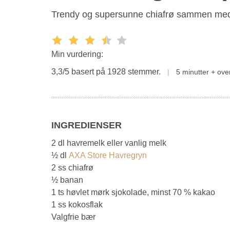
Trendy og supersunne chiafrø sammen med h
Min vurdering:
3,3/5 basert på 1928 stemmer.
5 minutter + ove
INGREDIENSER
2 dl havremelk eller vanlig melk
½ dl
AXA Store Havregryn
2 ss chiafrø
½ banan
1 ts høvlet mørk sjokolade, minst 70 % kakao
1 ss kokosflak
Valgfrie bær