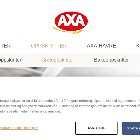
KTER
OPPSKRIFTER
AXA-HAVRE
K
oppskrifter
Grøtoppskrifter
Bakeoppskrifter
ormasjonskapsler for å få nettstedet vårt til å fungere ordentlig, tilpasse innhold og annonser, t
osiale medier og analysere trafikken vår. Vi deler også informasjon om din bruk av nettstedet 
nfor sosiale medier, reklame og analyse.
nskapselinnstillinger
Avvis alle
Godta a