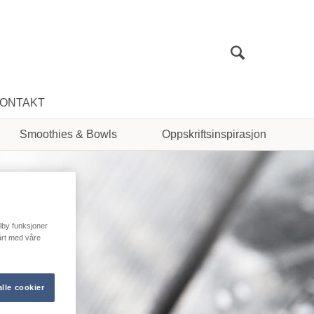
Sök
ONTAKT
Smoothies & Bowls
Oppskriftsinspirasjon
ilby funksjoner
vårt med våre
lle cookier