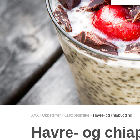
AXA
Oppskrifter
Grøtoppskrifter
Havre- og chiapudding
Havre- og chia