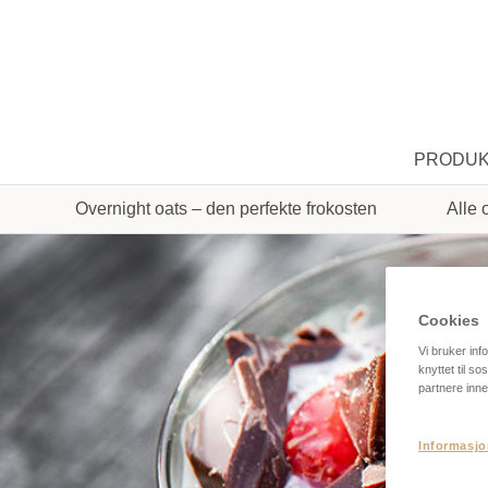
PRODU
Overnight oats – den perfekte frokosten
Alle 
Cookies
Vi bruker inf
knyttet til s
partnere inne
Informasjo