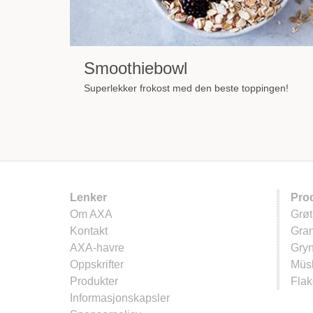
Smoothiebowl
Superlekker frokost med den beste toppingen!
Lenker
Pro
Om AXA
Grøt
Kontakt
Gra
AXA-havre
Gry
Oppskrifter
Müsl
Produkter
Flak
Informasjonskapsler