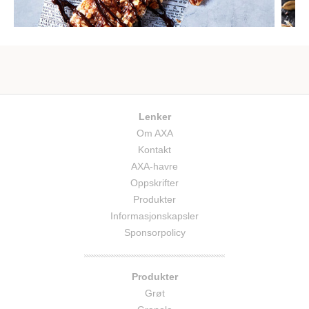
Lenker
Om AXA
Kontakt
AXA-havre
Oppskrifter
Produkter
Informasjonskapsler
Sponsorpolicy
Produkter
Grøt