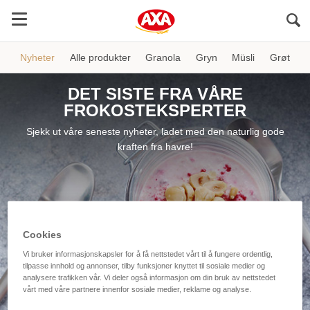
Sö
Nyheter
Alle produkter
Granola
Gryn
Müsli
Grøt
DET SISTE FRA VÅRE
FROKOSTEKSPERTER
Sjekk ut våre seneste nyheter, ladet med den naturlig gode
kraften fra havre!
Cookies
Vi bruker informasjonskapsler for å få nettstedet vårt til å fungere ordentlig,
tilpasse innhold og annonser, tilby funksjoner knyttet til sosiale medier og
analysere trafikken vår. Vi deler også informasjon om din bruk av nettstedet
vårt med våre partnere innenfor sosiale medier, reklame og analyse.