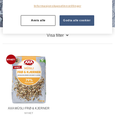
Informasjonskapselinnstillinger
Scrolla
Avvis alle
Godta alle cookier
ned
till
Visa filter
nästa
sektion
AXA MÜSLI FRØ & KJERNER
NYHET